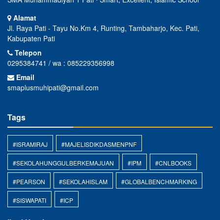
Alamat
Jl. Raya Pati - Tayu No.Km 4, Runting, Tambaharjo, Kec. Pati,
Kabupaten Pati
Telepon
0295384741 / wa : 085229356998
Email
smaplusmuhipati@gmail.com
Tags
#ISRAMIRAJ
#MAJELISDIKDASMENPNF
#SEKOLAHUNGGULBERKEMAJUAN
#IPM
#CNLBOOKS
#PEARSON
#SEKOLAHISLAM
#GLOBALBENCHMARKING
#SISWAPATI
#ICP