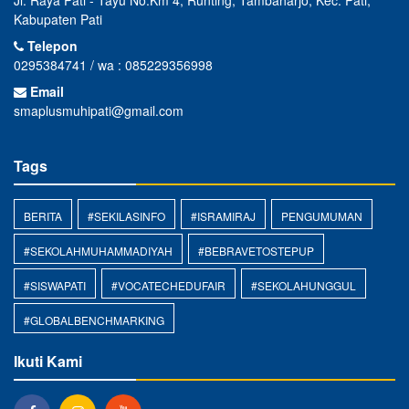
Jl. Raya Pati - Tayu No.Km 4, Runting, Tambaharjo, Kec. Pati,
Kabupaten Pati
Telepon
0295384741 / wa : 085229356998
Email
smaplusmuhipati@gmail.com
Tags
BERITA
#SEKILASINFO
#ISRAMIRAJ
PENGUMUMAN
#SEKOLAHMUHAMMADIYAH
#BEBRAVETOSTEPUP
#SISWAPATI
#VOCATECHEDUFAIR
#SEKOLAHUNGGUL
#GLOBALBENCHMARKING
Ikuti Kami